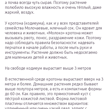
а почва всегда чуть сырая. Поэтому растение
полюбило высокую влажность и очень тёплый, даже
жаркий, воздух.
У кротона (кодиеума), как и у всех представителей
семейства Молочаевые, млечный сок. Он ядовит для
человека и животных. «Молоко» кротона может
вызывать рвоту, понос, раздражение кожи. Поэтому
надо соблюдать правила безопасности: надевать
перчатки в начале работы, а после мыть руки и
инструменты. Растение должно быть недосягаемо
для маленьких детей и животных.
На свободе кодиеум вырастает выше 3 метров
В естественной среде кротоны вырастают вверх на 3
метра и более. Домашние растения редко бывают
выше полутора метров, а есть и компактные формы
до 60 см. Как правило, это прямостоячий куст с
пёстрой кожистой листвой. Форма листовой
пластины отличается множеством вариантов:
удлинённый или очень узкий овал, эллипс с