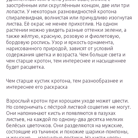
заострённым или скруглённым концом, две или три
лопасти. У некоторых разновидностей кротона
спиралевидная, волнистая или причудливо изогнутая
листва. Её окрас не менее прихотлив. На одном
растении можно увидеть разные оттенки зелени, а
также жёлтую, красную, розовую и фиолетовую,
бордовую роспись. Узор и яркость орнамента,
нарисованного природой, зависят от условий
содержания цветка и возраста. Чем больше света и
чем старше кротон, тем интереснее и насыщеннее
будет расцветка.
Чем старше кустик кротона, тем разнообразнее и
интереснее его раскраска
Взрослый кротон при хорошем уходе может цвести.
Но соперничать с пёстрой листвой соцветия не могут.
Они напоминают кисть и появляются в пазухах
листьев, на каждой по одному-два десятка мелких
белёсых цветочков. Они разделяются на мужские,
состоящие из тычинок и похожие шарики-помпоны,
и женские — изогнутые пестики. На кисти цветы