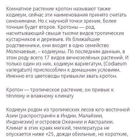
Комнатное растение кротон называют также
кодиеум, сейчас эти наименования принято считать
синонимами. Но с научной точки зрения, более
точным будет второе. Кротоны — род,
насчитывающий свыше тысячи видов тропических
кустарников и деревьев. Их ближайшие
родственники, они входят в одно семейство
Молочаевые, – кодиеумы. По последним данным, в
этом роду всего 17 видов вечнозелёных растений. И
только один из них, кодиеум вариегатум, (Codiaeum
variegatum) приспособлен к домашним условиям.
Именно его цветоводы привыкли звать кротон.
Кротон — тропическое растение, он привык к
тёплому и влажному климату
Кодиеум родом из тропических лесов юго-восточной
Азии (распространён в Индии, Малайзии,
Индонезии) и островов Океании и Австралии.
Климат в этих краях мягкий, температура не
опускается ниже +25, дожди обильные, но короткие,